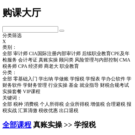
购课大厅
分类筛选
X
类别：
全部
审计师
CIA国际注册内部审计师
后续职业教育CPE及年
检服务
会计考证
真账实操
顾问类
风险管理与内部控制
CMA
税务师
CPA
经济师
商老大
职业教育
分类：
全部
零基础入门
学出纳
学做账
学报税
学报表
学办公软件
学
财务软件
学财务管理
行业实操
基金
就业指导
财税合规考试
实操套餐
VIP课程
关键词：
全部
税种
消费税
个人所得税
企业所得税
增值税
合理避税
报
税实战
汇算清缴
税收优惠
出口退税
全部课程
真账实操 >> 学报税