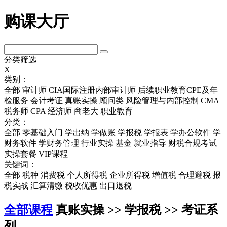
购课大厅
分类筛选
X
类别：
全部
审计师
CIA国际注册内部审计师
后续职业教育CPE及年
检服务
会计考证
真账实操
顾问类
风险管理与内部控制
CMA
税务师
CPA
经济师
商老大
职业教育
分类：
全部
零基础入门
学出纳
学做账
学报税
学报表
学办公软件
学
财务软件
学财务管理
行业实操
基金
就业指导
财税合规考试
实操套餐
VIP课程
关键词：
全部
税种
消费税
个人所得税
企业所得税
增值税
合理避税
报
税实战
汇算清缴
税收优惠
出口退税
全部课程
真账实操 >> 学报税 >> 考证系
列