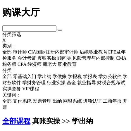
购课大厅
分类筛选
X
类别：
全部
审计师
CIA国际注册内部审计师
后续职业教育CPE及年
检服务
会计考证
真账实操
顾问类
风险管理与内部控制
CMA
税务师
CPA
经济师
商老大
职业教育
分类：
全部
零基础入门
学出纳
学做账
学报税
学报表
学办公软件
学
财务软件
学财务管理
行业实操
基金
就业指导
财税合规考试
实操套餐
VIP课程
关键词：
全部
支付系统
发票管理
出纳
网银系统
进项认证
工商年报
开
票
全部课程
真账实操 >> 学出纳