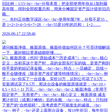
一、先纠正你数字误区<br> <br>使用年限7年，分母不是55，
是 1+2+3+4+5+6+7=28 ；<br>55是10年的总和： 1+2……
2026-06-17 22:58:46
请问账面净值、账面原值、账面价值如何区分？可否详细解说
一下、最好能以零基础能听懂……