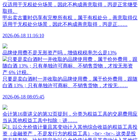
甲出卖古董时仍享有完整所有权，属于有权处分，善意取得仅
适用于无权处分场景，因此不构成善意取得，丙是正……
2026-06-18 11:16:10
品牌使用费不是无形资产吗，增值税税率怎么是13%
只要是卖白酒时一并收取的品牌使用费，属于价外费用，跟随
白酒 13%；只有单独许可商标、不销售货物，才按无……
2026-06-18 08:05:45
会计第16章讲义的第32页提到，分类为权益工具的交易费用应
当从其他权益工具中扣除；讲……