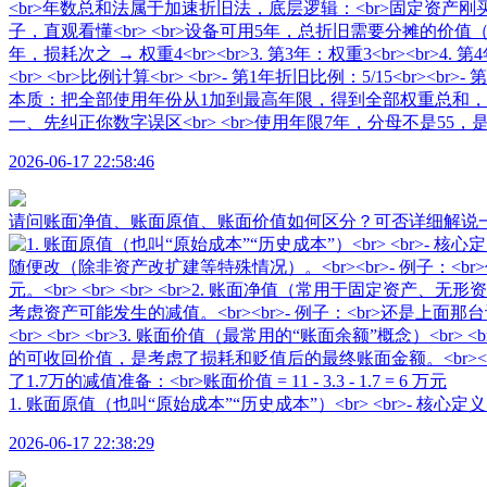
一、先纠正你数字误区<br> <br>使用年限7年，分母不是55，是 1+2+
2026-06-17 22:58:46
请问账面净值、账面原值、账面价值如何区分？可否详细解说
1. 账面原值（也叫“原始成本”“历史成本”）<br> <br>-
2026-06-17 22:38:29