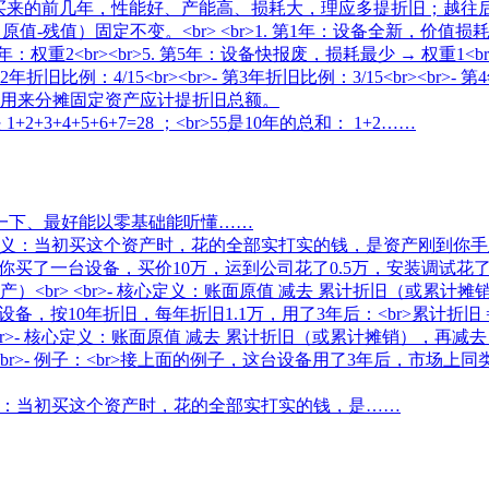
3+4+5+6+7=28 ；<br>55是10年的总和： 1+2……
一下、最好能以零基础能听懂……
 核心定义：当初买这个资产时，花的全部实打实的钱，是……