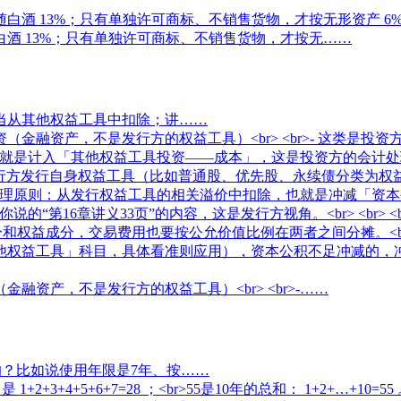
酒 13%；只有单独许可商标、不销售货物，才按无……
应当从其他权益工具中扣除；讲……
融资产，不是发行方的权益工具）<br> <br>-……
的？比如说使用年限是7年、按……