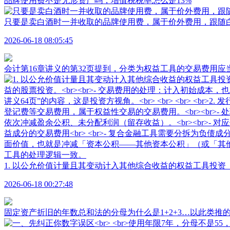
品牌使用费不是无形资产吗，增值税税率怎么是13%
只要是卖白酒时一并收取的品牌使用费，属于价外费用，跟随白
2026-06-18 08:05:45
会计第16章讲义的第32页提到，分类为权益工具的交易费用
1. 以公允价值计量且其变动计入其他综合收益的权益工具投资（金
2026-06-18 00:27:48
固定资产折旧的年数总和法的分母为什么是1+2+3…以此类推